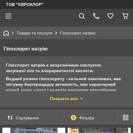
ТОВ "ЄВРОХЛОР"
Товари та послуги
Гіпохлорит натрію
Гіпохлорит натрію
Гіпохлорит натрію є неорганічною сполукою,
натрієвої сілі та хлорнуватистої кислоти.
Водний розчин гіпохлориту - сильний окислювач, має
потужну бактерицидну активність, має характерний
різкий запах хлору і володіє високими корозійними
властивостями. Тривіальна (історична) назва водного
Показати все
розчину солі - «лабарракова вода» або «жавелева
вода».
Розчин гіпохлориту натрію отримують заводським
Сортування
0
Фільтри
способом - поглинанням хлору розчином їдкого натру. У
деяких галузях промисловості розчини гіпохлоритів є
Топ
відходами виробництв.