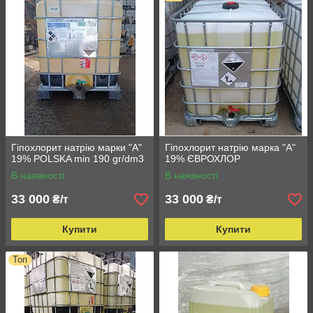
Хімічна формула: NaOCl
Відповідно до технічних умов розчин гіпохлориту натрію
випускають трьох марок: А, Б і В, що відрізняються
один від одного за змістом активного хлору, залишкової
лужності і зовнішнім виглядом.
Марки А і Б - прозорі зеленувато-жовті рідини
(допускається суспензія) з вмістом активного хлору від
17 до 19%.
Марка В - рідина від жовтого до коричневого кольору,
Гіпохлорит натрію марки "А"
Гіпохлорит натрію марка "А"
випускається I і II сортів, що містять 12 і 9,5% активного
19% POLSKA min 190 gr/dm3
19% ЄВРОХЛОР
хлору відповідно.
В наявності
В наявності
33 000
33 000
₴/т
₴/т
Купити
Купити
Топ