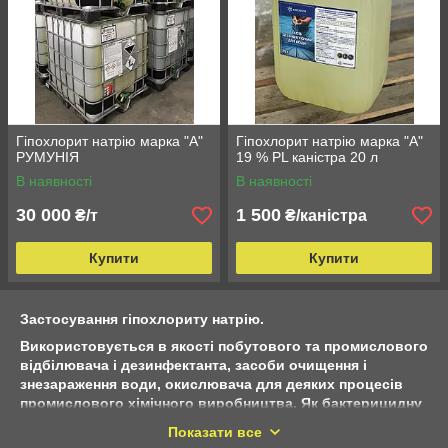
Гіпохлорит натрію марка "А"
Гіпохлорит натрію марка "А"
РУМУНІЯ
19 % PL каністра 20 л
В наявності
В наявності
30 000
1 500
₴/т
₴/каністра
Купити
Купити
Застосування гіпохлориту натрію.
Використовується в якості побутового та промислового
відбілювача і дезинфектанта, засоби очищення і
знезараження води, окислювача для деяких процесів
промислового хімічного виробництва. Як бактерицидну
і стерилізуючий засіб застосовується в медицині,
Показати все
харчовій промисловості та сільському господарстві.