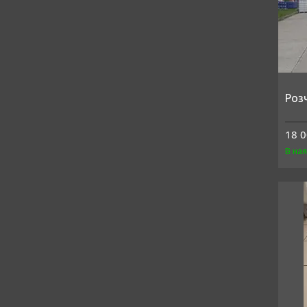
Роз
18 0
В на