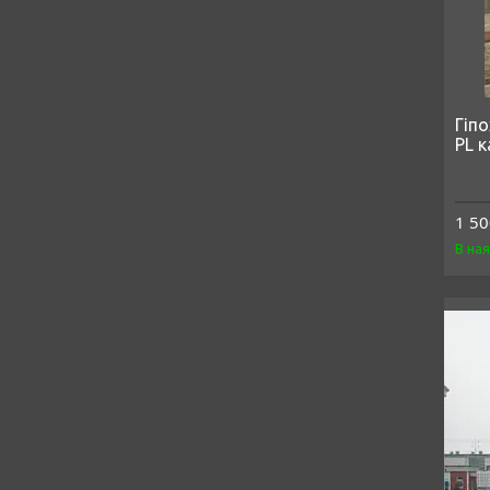
Гіп
PL к
1 50
В на