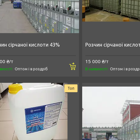
чин сірчаної кислоти 43%
Розчин сірчаної кисло
00 ₴/т
15 000 ₴/т
Купити
явності
В наявності
Оптом і в роздріб
Оптом і в роздр
Топ