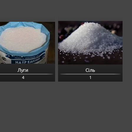
Луги
Сіль
4
1