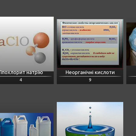
Гіпохлорит натрію
Неорганічні кислоти
4
9