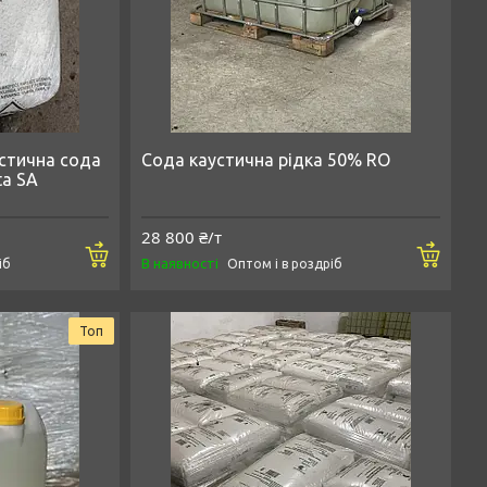
устична cода
Сода каустична рідка 50% RO
ta SA
28 800 ₴/т
Купити
Купи
В наявності
іб
Оптом і в роздріб
Топ