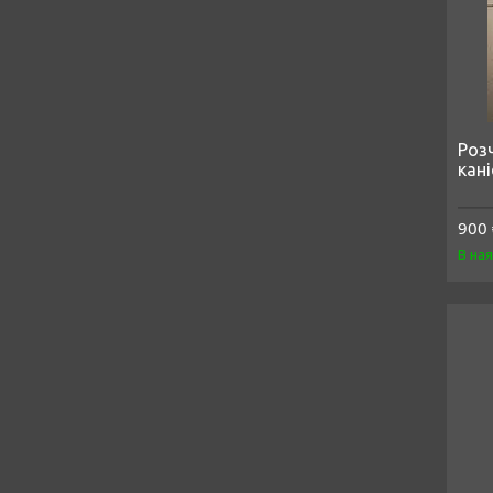
Роз
кан
900 
В на