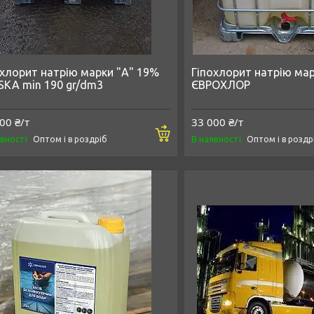
охлорит натрію марки "А" 19%
Гіпохлорит натрію ма
SKA min 190 gr/dm3
ЄВРОХЛОР
00 ₴/т
33 000 ₴/т
Купити
явності
В наявності
Оптом і в роздріб
Оптом і в роздр