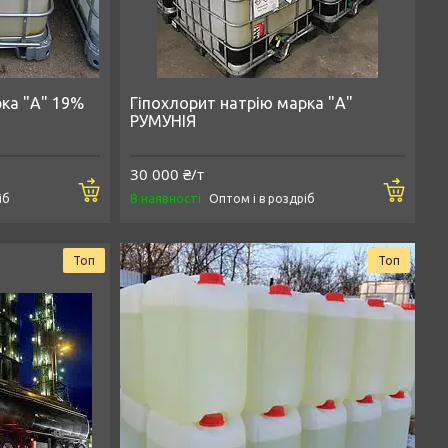
рка "А" 19%
Гіпохлорит натрію марка "А"
РУМУНІЯ
30 000 ₴/т
Купити
Купи
В наявності
іб
Оптом і в роздріб
Топ
Топ