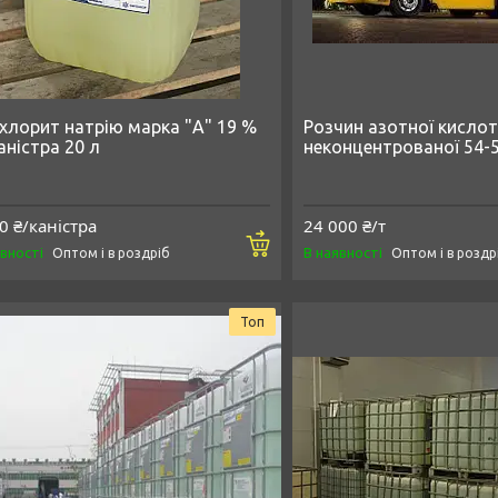
охлорит натрію марка "А" 19 %
Розчин азотної кисло
аністра 20 л
неконцентрованої 54-
0 ₴/каністра
24 000 ₴/т
Купити
явності
В наявності
Оптом і в роздріб
Оптом і в роздр
Топ