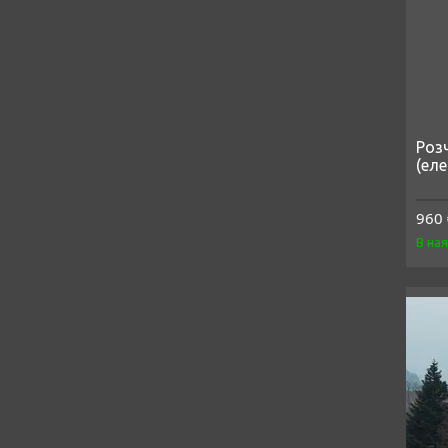
Роз
(еле
960 
В на