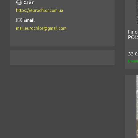
https://eurochlor.com.ua
mail.eurochlor@gmail.com
Гіп
POL
33 0
В на