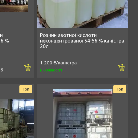
ти
Розчин азотної кислоти
56 %
неконцентрованої 54-56 % каністра
20л
1 200 ₴/каністра
Купити
Купи
В наявності
іб
Топ
Топ