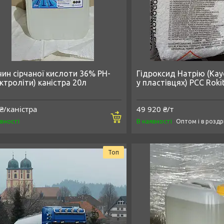
чин сірчаної кислоти 36% РН-
Гідроксид Натрію (Ка
ктроліти) каністра 20л
у пластівцях) PCC Roki
₴/каністра
49 920 ₴/т
Купити
явності
В наявності
Оптом і в роздр
Топ