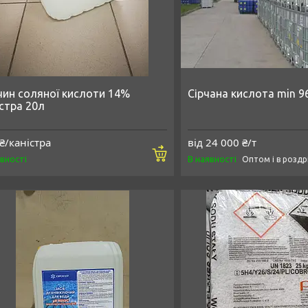
чин соляної кислоти 14%
Сірчана кислота min 
істра 20л
₴/каністра
від 24 000 ₴/т
Купити
явності
В наявності
Оптом і в роздр