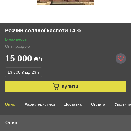
Розчин соляної кислоти 14 %
В наявності
Опт і роздріб
15 000
₴/т
13 500 ₴
від 23 т
Купити
Опис
Характеристики
Доставка
Оплата
Умови п
Опис