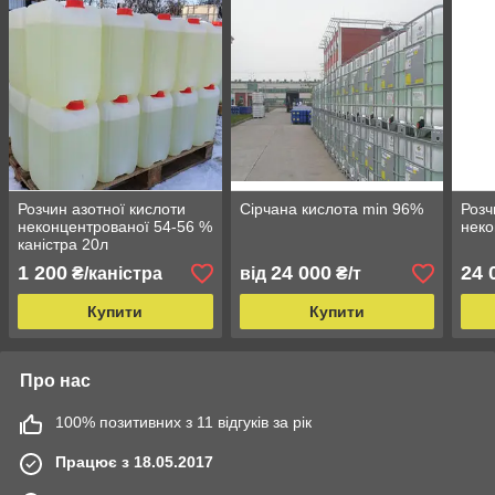
Розчин азотної кислоти
Сірчана кислота min 96%
Розч
неконцентрованої 54-56 %
неко
каністра 20л
1 200
24 000
24 
₴/каністра
від
₴/т
Купити
Купити
Про нас
100% позитивних з 11 відгуків за рік
Працює з 18.05.2017