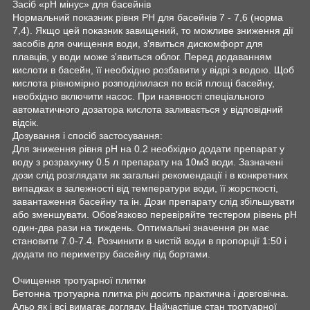
Засіб «рН мінус» для басейнів
Нормальний показник рівня PH для басейнів 7 - 7,6 (норма
7,4). Якщо цей показник завищений, то можливе зниження дії
засобів для очищення води, з'явиться дискомфорт для
плавців, у води може з'явиться облог. Перед додаванням
кислоти в басейн, її необхідно розбавити у відрі з водою. Щоб
кислота рівномірно розподілилася по всій площі басейну,
необхідно включити насос. При наявності спеціального
автоматичного дозатора кислота заливається у відповідний
відсік.
Дозування і спосіб застосування:
Для зниження рівня pH на 0.2 необхідно додати препарат у
воду з розрахунку 0.5 л препарату на 10м3 води. Зазначені
дози слід розглядати як загальні рекомендації і в конкретних
випадках в залежності від температури води, її жорсткості,
завантаження басейну та ін. Дози препарату слід збільшувати
або зменшувати. Обов'язково перевіряйте тестером рівень pH
один-два рази на тиждень. Оптимальні значення рн має
становити 7.0-7.4. Розчинити в чистій води в пропорції 1:50 і
додати по периметру басейну під бортами.
Очищення тротуарної плитки
Бетонна тротуарна плитка річ досить практична і довговічна.
Альо як і всі вимагає догляду. Найчастіше стан тротуарної