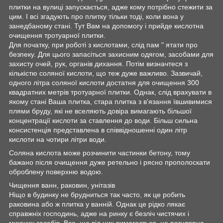
плитки на вулиці запускається, адже кому потрібно стежити за
цим. І всі згадують про плитку тільки тоді, коли вона у
занедбаному стані. Тут Вам на допомогу і прийде кислотна
очищення тротуарної плитки.
Для початку, при роботі з кислотами, слід пам " ятати про
безпеку. Для цього запасіться захисним одягом, засобами для
захисту очей, рук, органів дихання. Потім визначтеся з
кількістю соляної кислоти, що теж дуже важливо. Зазвичай,
одного літра соляної кислоти достатня для очищення 300
квадратних метрів тротуарної плитки. Однак, слід врахувати в
якому стані Ваша плитка, стара плитка з в'язання ївшивимися
плями бруду, які не вселяють довіра вимагають більшої
концентрації кислоти за ставлення до води. Більш сильна
консистенція представлена в співвідношенні один літр
кислоти на чотири літри води.
Соляна кислота може розчинити частинки бетону, тому
бажано після очищення дуже ретельно і рясно прополоскати
оброблену поверхню водою.
Чищення ванн, раковин, унітазів
Ніщо в будинку не брудниться так часто, як це робить
раковина або ж плитка у ванній. Однак це рідко лякає
справжніх господинь, адже на ринку є безліч чистячих і
миючих засобів. Все, що від них вимагається, це регулярно