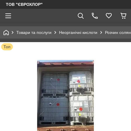
ТОВ "ЄВРОХЛОР"
Товари та послуги
Неорганічні кислоти
Розчин солян
Топ