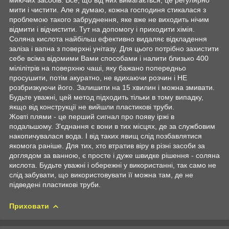
мити і чистити. Але я думаю, кожна господиня стикалася з
проблемою такого забруднення, яке вже не виходить нічим
відмити і відчистити. Тут на допомогу і приходити хімія.
Соляна кислота найбільш ефективно видаляє відкладення
заліза і вапна з поверхні унітазу. Для цього потрібно захистити
себе всіма відомими Вами способами і налити близько 400
мілілітрів на поверхню чаші, яку бажано попередньо
просушити, потім акуратно, не вдихаючи розчин і НЕ
розбризкуючи його. Залишити на 15 хвилин і можна змивати.
Будьте уважні, цей метод підходить тільки в тому випадку,
якщо від конструкції не вийшли пластикові труби.
Жовті плями - це перший сигнал про появу іржі в
подальшому. З'єднання є вони в тих місцях, де за службовим
накопичувалася вода. І від таких явищ слід позбавлятися
якомога раніше. Для тих, хто втратив віру в різні засоби за
доглядом за ванною, є просте і дуже швидке рішення - соляна
кислота. Будьте уважні і обережні у використанні, так само не
слід забувати, що використовувати її можна там, де не
підведені пластикові труби.
Приховати